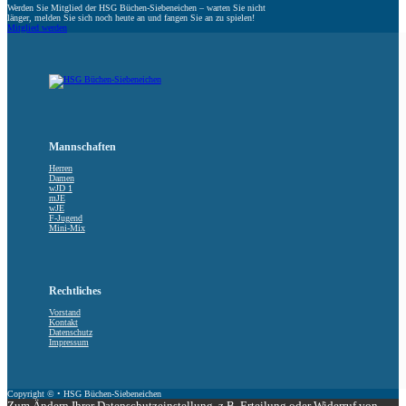
Werden Sie Mitglied der HSG Büchen-Siebeneichen – warten Sie nicht
länger, melden Sie sich noch heute an und fangen Sie an zu spielen!
Mitglied werden
Mannschaften
Herren
Damen
wJD 1
mJE
wJE
F-Jugend
Mini-Mix
Rechtliches
Vorstand
Kontakt
Datenschutz
Impressum
Copyright © • HSG Büchen-Siebeneichen
Zum Ändern Ihrer Datenschutzeinstellung, z.B. Erteilung oder Widerruf von