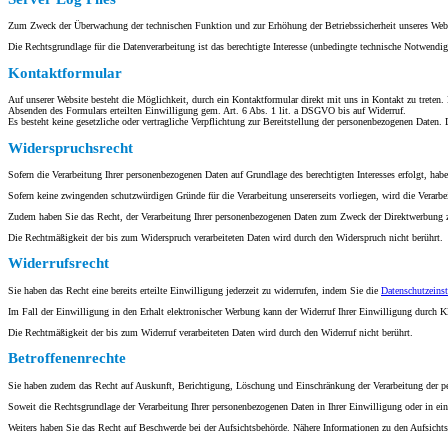
Zum Zweck der Überwachung der technischen Funktion und zur Erhöhung der Betriebssicherheit unseres Webhos
Die Rechtsgrundlage für die Datenverarbeitung ist das berechtigte Interesse (unbedingte technische Notwen
Kontaktformular
Auf unserer Website besteht die Möglichkeit, durch ein Kontaktformular direkt mit uns in Kontakt zu trete
Absenden des Formulars erteilten Einwilligung gem. Art. 6 Abs. 1 lit. a DSGVO bis auf Widerruf.
Es besteht keine gesetzliche oder vertragliche Verpflichtung zur Bereitstellung der personenbezogenen Daten. 
Widerspruchsrecht
Sofern die Verarbeitung Ihrer personenbezogenen Daten auf Grundlage des berechtigten Interesses erfolgt, hab
Sofern keine zwingenden schutzwürdigen Gründe für die Verarbeitung unsererseits vorliegen, wird die Verarbei
Zudem haben Sie das Recht, der Verarbeitung Ihrer personenbezogenen Daten zum Zweck der Direktwerbung z
Die Rechtmäßigkeit der bis zum Widerspruch verarbeiteten Daten wird durch den Widerspruch nicht berührt.
Widerrufsrecht
Sie haben das Recht eine bereits erteilte Einwilligung jederzeit zu widerrufen, indem Sie die
Datenschutzeins
Im Fall der Einwilligung in den Erhalt elektronischer Werbung kann der Widerruf Ihrer Einwilligung durch Kli
Die Rechtmäßigkeit der bis zum Widerruf verarbeiteten Daten wird durch den Widerruf nicht berührt.
Betroffenenrechte
Sie haben zudem das Recht auf Auskunft, Berichtigung, Löschung und Einschränkung der Verarbeitung der p
Soweit die Rechtsgrundlage der Verarbeitung Ihrer personenbezogenen Daten in Ihrer Einwilligung oder in ein
Weiters haben Sie das Recht auf Beschwerde bei der Aufsichtsbehörde. Nähere Informationen zu den Aufsich