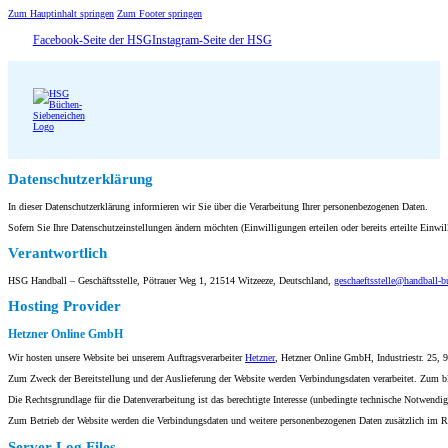
Zum Hauptinhalt springen
Zum Footer springen
Facebook-Seite der HSG
Instagram-Seite der HSG
Datenschutzerklärung
In dieser Datenschutzerklärung informieren wir Sie über die Verarbeitung Ihrer personenbezogenen Daten.
Sofern Sie Ihre Datenschutzeinstellungen ändern möchten (Einwilligungen erteilen oder bereits erteilte Einwi
Verantwortlich
HSG Handball – Geschäftsstelle, Pötrauer Weg 1, 21514 Witzeeze, Deutschland,
geschaeftsstelle@handball-b
Hosting Provider
Hetzner Online GmbH
Wir hosten unsere Website bei unserem Auftragsverarbeiter
Hetzner
, Hetzner Online GmbH, Industriestr. 25,
Zum Zweck der Bereitstellung und der Auslieferung der Website werden Verbindungsdaten verarbeitet. Zum bl
Die Rechtsgrundlage für die Datenverarbeitung ist das berechtigte Interesse (unbedingte technische Notwendi
Zum Betrieb der Website werden die Verbindungsdaten und weitere personenbezogenen Daten zusätzlich im Ra
Server Log Files