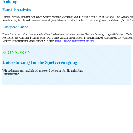
Anhang
Plausible Analytics
Unsere Website benutzt den Open Source Webanalysedienst von Plausible mit Sitz in Estland. Die Webanaly
Verarbeitung beruht auf unserem berechtigten Interesse an der Reichweitenmessung unserer Website (Art. 6 A
LiteSpeed Cache
Diese Seite nutzt Caching um schnellere Ladezeiten und eine bessere Nutzererfahrung zu gewährleisten. Cachi
Hersteller des Caching-Plugins sein. Der Cache verfällt automatisch in regelmäßigen Abständen, die vom Ad
Weitere Informationen dazu finden Sie hier:
https://quic.cloud/privacy-policy/
SPONSOREN
Unterstützung für die Spielvereinigung
Wir bedanken uns herzlich bei unseren Sponsoren für die tatkräftige
Unterstützung.