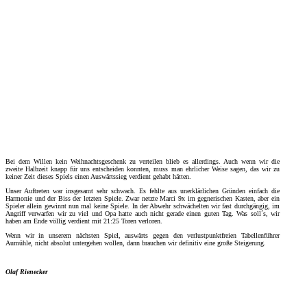
Bei dem Willen kein Weihnachtsgeschenk zu verteilen blieb es allerdings. Auch wenn wir die
zweite Halbzeit knapp für uns entscheiden konnten, muss man ehrlicher Weise sagen, das wir zu
keiner Zeit dieses Spiels einen Auswärtssieg verdient gehabt hätten.
Unser Auftreten war insgesamt sehr schwach. Es fehlte aus unerklärlichen Gründen einfach die
Harmonie und der Biss der letzten Spiele. Zwar netzte Marci 9x im gegnerischen Kasten, aber ein
Spieler allein gewinnt nun mal keine Spiele. In der Abwehr schwächelten wir fast durchgängig, im
Angriff verwarfen wir zu viel und Opa hatte auch nicht gerade einen guten Tag. Was soll´s, wir
haben am Ende völlig verdient mit 21:25 Toren verloren.
Wenn wir in unserem nächsten Spiel, auswärts gegen den verlustpunktfreien Tabellenführer
Aumühle, nicht absolut untergehen wollen, dann brauchen wir definitiv eine große Steigerung.
Olaf Rienecker