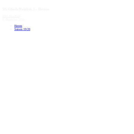
SG Glinde/Reinbek 3 – Herren
HSG Handball
1. Dezember 2019
Herren
Saison 19/20