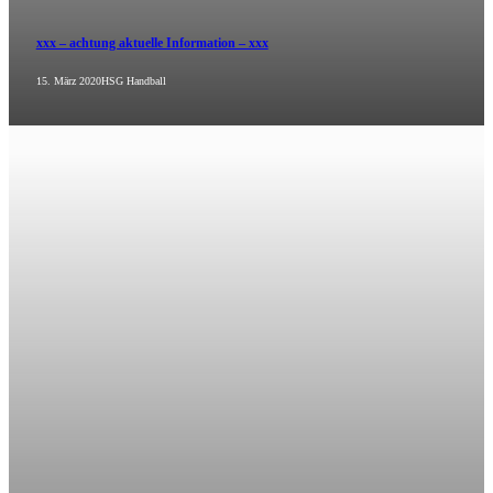
xxx – achtung aktuelle Information – xxx
15. März 2020
HSG Handball