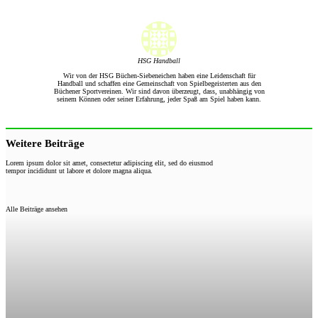
HSG Handball
Wir von der HSG Büchen-Siebeneichen haben eine Leidenschaft für
Handball und schaffen eine Gemeinschaft von Spielbegeisterten aus den
Büchener Sportvereinen. Wir sind davon überzeugt, dass, unabhängig von
seinem Können oder seiner Erfahrung, jeder Spaß am Spiel haben kann.
Weitere Beiträge
Lorem ipsum dolor sit amet, consectetur adipiscing elit, sed do eiusmod
tempor incididunt ut labore et dolore magna aliqua.
Alle Beiträge ansehen