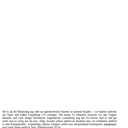
Ob es an der Belastung lag oder an irgendwelchen Knoten in unseren Köpfen – wir kamen schlecht
ins Spiel und ließen Lauenburg 2:0 vorlegen. Die ersten 15 Minuten mussten wir den Gegner
abtasten und vorn einige Torchancen liegenlassen. Lauenburg zog auf 8:4 davon und es sah gar
nicht mal so rosig aus für uns. Jörgs Auszeit schien jedoch zu fruchten und wir schalteten endlich
in den Kampfmodus. Lauenburgs härtere Gangart wurde nun entsprechend konsequent angegangen
und vorne fielen endlich Tore. Halbzeitstand 10:14.