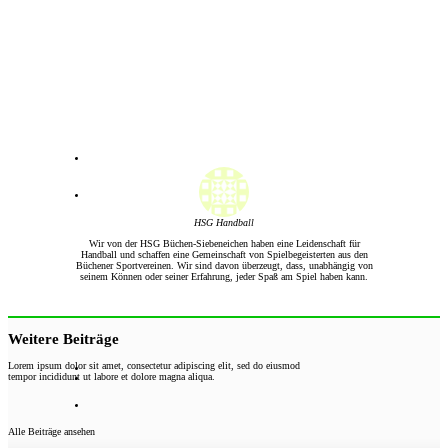
HSG Handball
Wir von der HSG Büchen-Siebeneichen haben eine Leidenschaft für
Handball und schaffen eine Gemeinschaft von Spielbegeisterten aus den
Büchener Sportvereinen. Wir sind davon überzeugt, dass, unabhängig von
seinem Können oder seiner Erfahrung, jeder Spaß am Spiel haben kann.
Weitere Beiträge
Lorem ipsum dolor sit amet, consectetur adipiscing elit, sed do eiusmod
tempor incididunt ut labore et dolore magna aliqua.
Alle Beiträge ansehen