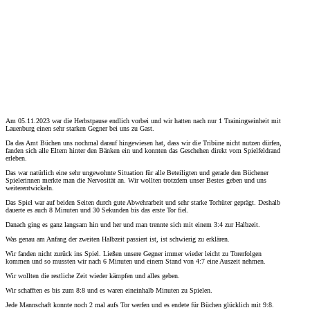
Am 05.11.2023 war die Herbstpause endlich vorbei und wir hatten nach nur 1 Trainingseinheit mit
Lauenburg einen sehr starken Gegner bei uns zu Gast.
Da das Amt Büchen uns nochmal darauf hingewiesen hat, dass wir die Tribüne nicht nutzen dürfen,
fanden sich alle Eltern hinter den Bänken ein und konnten das Geschehen direkt vom Spielfeldrand
erleben.
Das war natürlich eine sehr ungewohnte Situation für alle Beteiligten und gerade den Büchener
Spielerinnen merkte man die Nervosität an. Wir wollten trotzdem unser Bestes geben und uns
weiterentwickeln.
Das Spiel war auf beiden Seiten durch gute Abwehrarbeit und sehr starke Torhüter geprägt. Deshalb
dauerte es auch 8 Minuten und 30 Sekunden bis das erste Tor fiel.
Danach ging es ganz langsam hin und her und man trennte sich mit einem 3:4 zur Halbzeit.
Was genau am Anfang der zweiten Halbzeit passiert ist, ist schwierig zu erklären.
Wir fanden nicht zurück ins Spiel. Ließen unsere Gegner immer wieder leicht zu Torerfolgen
kommen und so mussten wir nach 6 Minuten und einem Stand von 4:7 eine Auszeit nehmen.
Wir wollten die restliche Zeit wieder kämpfen und alles geben.
Wir schafften es bis zum 8:8 und es waren eineinhalb Minuten zu Spielen.
Jede Mannschaft konnte noch 2 mal aufs Tor werfen und es endete für Büchen glücklich mit 9:8.