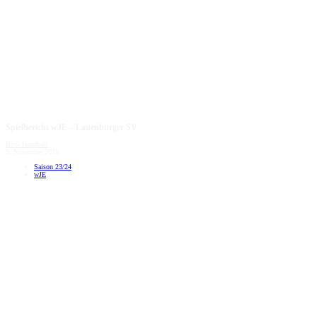
Spielbericht wJE – Lauenburger SV
HSG Handball
9. November 2023
Saison 23/24
wJE