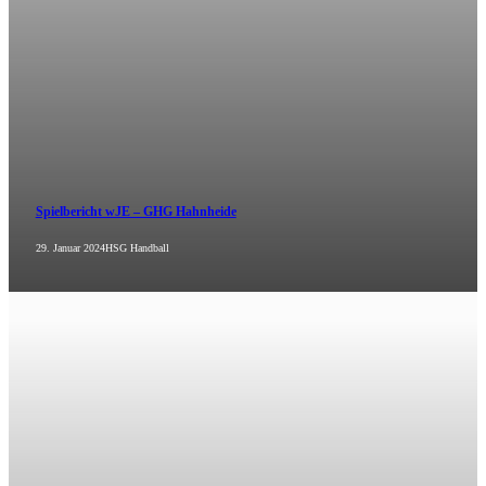
Spielbericht wJE – GHG Hahnheide
29. Januar 2024
HSG Handball