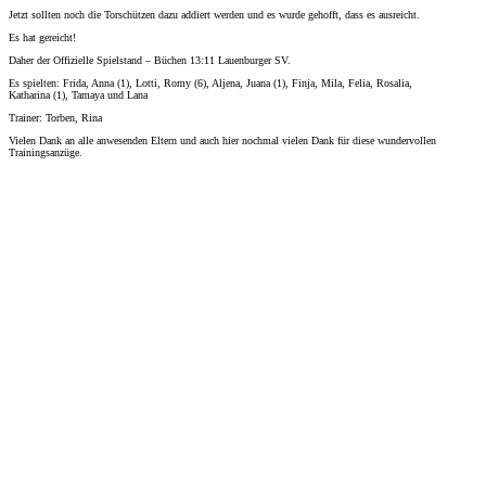
Jetzt sollten noch die Torschützen dazu addiert werden und es wurde gehofft, dass es ausreicht.
Es hat gereicht!
Daher der Offizielle Spielstand – Büchen 13:11 Lauenburger SV.
Es spielten: Frida, Anna (1), Lotti, Romy (6), Aljena, Juana (1), Finja, Mila, Felia, Rosalia,
Katharina (1), Tamaya und Lana
Trainer: Torben, Rina
Vielen Dank an alle anwesenden Eltern und auch hier nochmal vielen Dank für diese wundervollen
Trainingsanzüge.