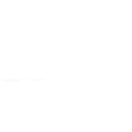
HSG Handball
31. März 2019