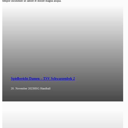
tempor incididunt ut labore et dolore magna aliqua.
Spielbericht Damen – TSV Schwarzenbek 2
20. November 2023
HSG Handball