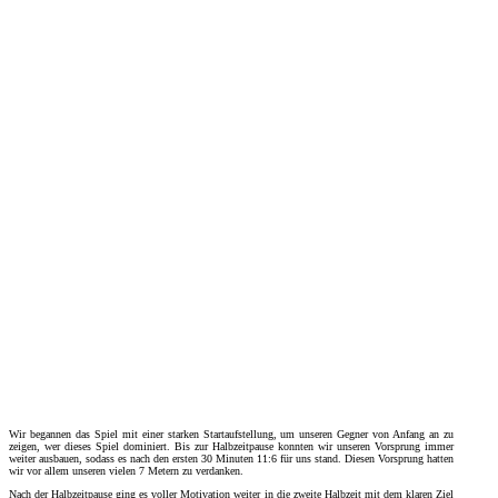
Wir begannen das Spiel mit einer starken Startaufstellung, um unseren Gegner von Anfang an zu
zeigen, wer dieses Spiel dominiert. Bis zur Halbzeitpause konnten wir unseren Vorsprung immer
weiter ausbauen, sodass es nach den ersten 30 Minuten 11:6 für uns stand. Diesen Vorsprung hatten
wir vor allem unseren vielen 7 Metern zu verdanken.
Nach der Halbzeitpause ging es voller Motivation weiter in die zweite Halbzeit mit dem klaren Ziel