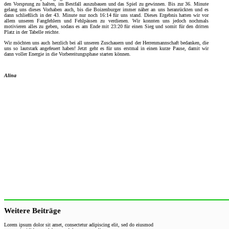
den Vorsprung zu halten, im Bestfall auszubauen und das Spiel zu gewinnen. Bis zur 36. Minute
gelang uns dieses Vorhaben auch, bis die Boizenburger immer näher an uns heranrückten und es
dann schließlich in der 43. Minute nur noch 16:14 für uns stand. Dieses Ergebnis hatten wir vor
allem unseren Fangfehlern und Fehlpässen zu verdienen. Wir konnten uns jedoch nochmals
motivieren alles zu geben, sodass es am Ende mit 23:20 für einen Sieg und somit für den dritten
Platz in der Tabelle reichte.
Wir möchten uns auch herzlich bei all unseren Zuschauern und der Herrenmannschaft bedanken, die
uns so lautstark angefeuert haben! Jetzt geht es für uns erstmal in einen kurze Pause, damit wir
dann voller Energie in die Vorbereitungsphase starten können.
Alina
Weitere Beiträge
Lorem ipsum dolor sit amet, consectetur adipiscing elit, sed do eiusmod