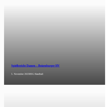
Spielbericht Damen – Boizenburger HV
5. November 2023
HSG Handball