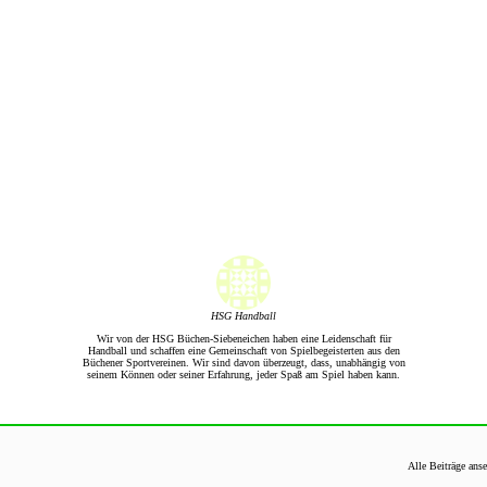
HSG Handball
Wir von der HSG Büchen-Siebeneichen haben eine Leidenschaft für
Handball und schaffen eine Gemeinschaft von Spielbegeisterten aus den
Büchener Sportvereinen. Wir sind davon überzeugt, dass, unabhängig von
seinem Können oder seiner Erfahrung, jeder Spaß am Spiel haben kann.
Alle Beiträge ans